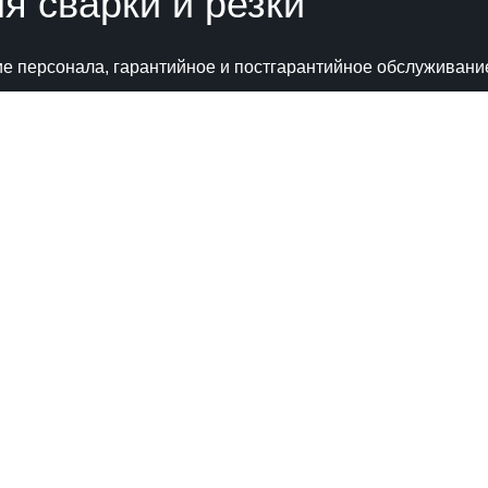
 сварки и резки
ние персонала, гарантийное и постгарантийное обслуживани
Катал
) 555 32 04
) 120 01 68
Сварочн
taielectric.ru
Автомат
 г. Москва, ул. Неверовского, дом №9,
Промыш
14/2