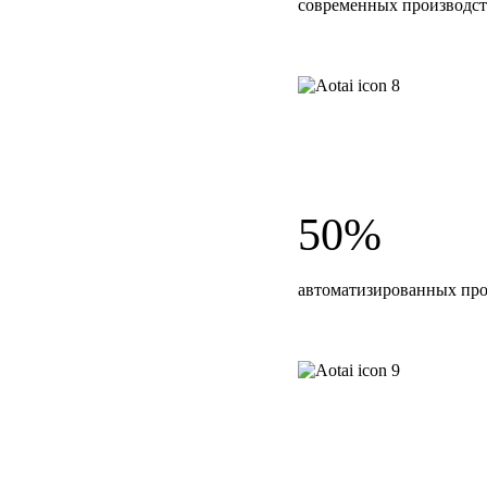
современных производс
азработки, считая, что
 постоянной
50%
автоматизированных пр