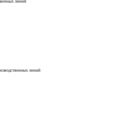
твенных линий
оизводственных линий