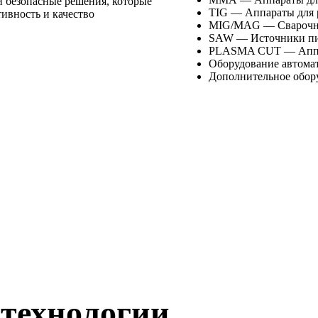
и безопасные решения, которые
TIG — Аппараты для 
вность и качество
MIG/MAG — Сварочны
SAW — Источники пит
PLASMA CUT — Аппар
Оборудование автомат
Дополнительное обор
технологии