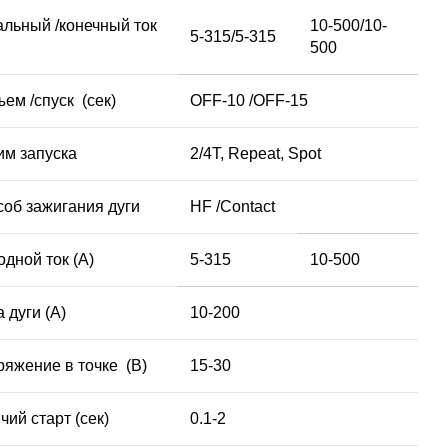
льный /конечный ток
10-500/10-
5-315/5-315
500
ем /спуск (сек)
OFF-10 /OFF-15
им запуска
2/4T, Repeat, Spot
об зажигания дуги
HF /Contact
дной ток (A)
5-315
10-500
 дуги (A)
10-200
яжение в точке (В)
15-30
чий старт (сек)
0.1-2