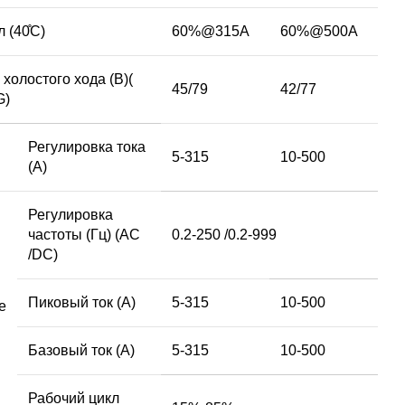
 (40̊C)
60%@315A
60%@500A
холостого хода (В)(
45/79
42/77
G)
Регулировка тока
5-315
10-500
(A)
Регулировка
частоты (Гц) (AC
0.2-250 /0.2-999
/DC)
Пиковый ток (A)
5-315
10-500
e
Базовый ток (A)
5-315
10-500
Рабочий цикл