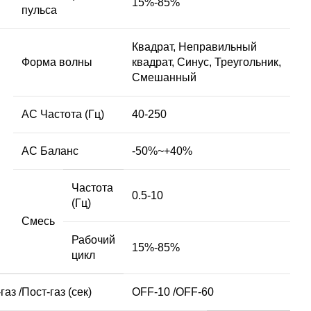
15%-85%
пульса
Квадрат, Неправильный
Форма волны
квадрат, Синус, Треугольник,
Смешанный
AC Частота (Гц)
40-250
AC Баланс
-50%~+40%
Частота
0.5-10
(Гц)
Смесь
Рабочий
15%-85%
цикл
газ /Пост-газ (сек)
OFF-10 /OFF-60