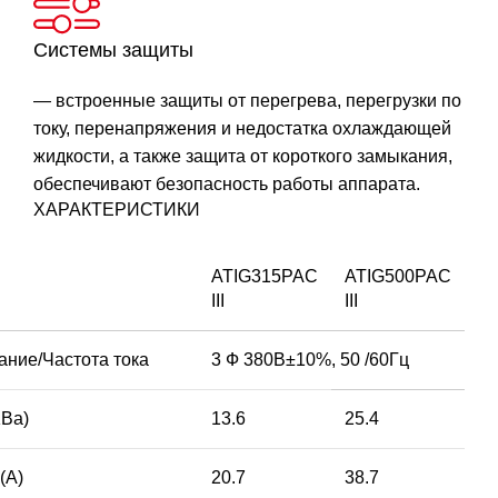
Системы защиты
— встроенные защиты от перегрева, перегрузки по
току, перенапряжения и недостатка охлаждающей
жидкости, а также защита от короткого замыкания,
обеспечивают безопасность работы аппарата.
ХАРАКТЕРИСТИКИ
ATIG315PAC
ATIG500PAC
III
III
ание/Частота тока
3 Ф 380В±10%, 50 /60Гц
KВа)
13.6
25.4
(A)
20.7
38.7