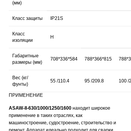
(мм)
Класс защиты
IP21S
Класс
H
изоляции
Габаритные
708*336*584
788*366*815
788*
размеры (мм)
Вес (кг/
55 /110.4
95 /209.8
100 /
фунты)
ПРИМЕНЕНИЕ
ASAW-II-630/1000/1250/1600
находит широкое
применение в таких отраслях, как
машиностроение, судостроение, строительство и
ремонт. Аппарат идеально подходит для сварки