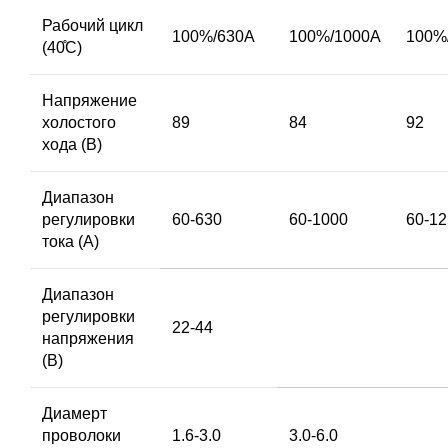
Рабочий цикл
100%/630A
100%/1000A
100%
(40̊C)
Напряжение
холостого
89
84
92
хода (В)
Диапазон
регулировки
60-630
60-1000
60-1
тока (А)
Диапазон
регулировки
22-44
напряжения
(В)
Диамерт
проволоки
1.6-3.0
3.0-6.0