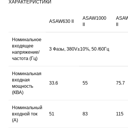
ХАРАКТЕРИСТИКИ
ASAW1000
ASAW
ASAW630 II
II
II
Номинальное
входящее
3 Фазы, 380V±10%, 50 /60Гц
напряжение/
частота (Гц)
Номинальная
входная
33.6
55
75.7
мощность
(КВА)
Номинальный
входной ток
51
83
115
(А)