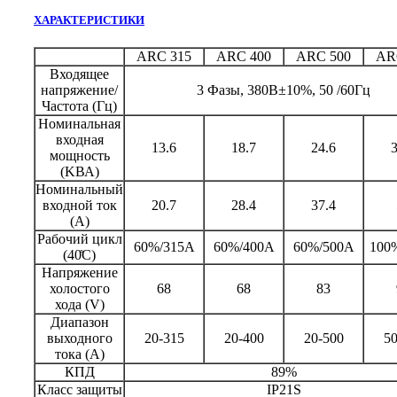
ХАРАКТЕРИСТИКИ
ARC 315
ARC 400
ARC 500
AR
Входящее
напряжение/
3 Фазы, 380В±10%, 50 /60Гц
Частота (Гц)
Номинальная
входная
13.6
18.7
24.6
3
мощность
(KВА)
Номинальный
входной ток
20.7
28.4
37.4
(A)
Рабочий цикл
60%/315A
60%/400A
60%/500A
100
(40̊C)
Напряжение
холостого
68
68
83
хода (V)
Диапазон
выходного
20-315
20-400
20-500
50
тока (А)
КПД
89%
Класс защиты
IP21S