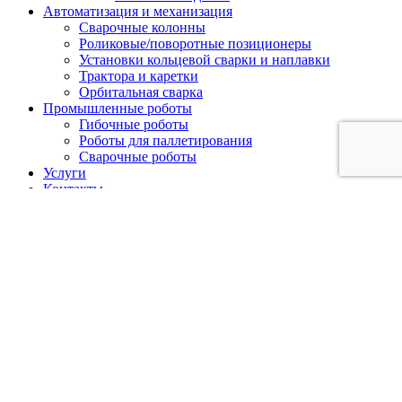
Автоматизация и механизация
Сварочные колонны
Роликовые/поворотные позиционеры
Установки кольцевой сварки и наплавки
Трактора и каретки
Орбитальная сварка
Промышленные роботы
Гибочные роботы
Роботы для паллетирования
Сварочные роботы
Услуги
Контакты
+7 (800) 555 32 04
info@aotaielectric.ru
121170, г. Москва, ул. Неверовского,
дом №9, офис 514/2
Перезвоните мне
Напишите нам здесь