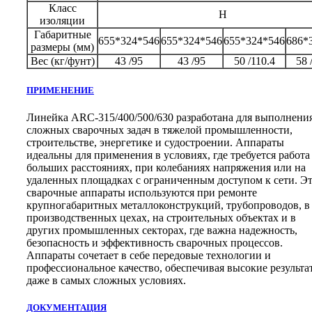
Класс
H
изоляции
Габаритные
655*324*546
655*324*546
655*324*546
686*
размеры (мм)
Вес (кг/фунт)
43 /95
43 /95
50 /110.4
58 
ПРИМЕНЕНИЕ
Линейка ARC-315/400/500/630 разработана для выполнени
сложных сварочных задач в тяжелой промышленности,
строительстве, энергетике и судостроении. Аппараты
идеальны для применения в условиях, где требуется работа
больших расстояниях, при колебаниях напряжения или на
удаленных площадках с ограниченным доступом к сети. Э
сварочные аппараты используются при ремонте
крупногабаритных металлоконструкций, трубопроводов, в
производственных цехах, на строительных объектах и в
других промышленных секторах, где важна надежность,
безопасность и эффективность сварочных процессов.
Аппараты сочетает в себе передовые технологии и
профессиональное качество, обеспечивая высокие результа
даже в самых сложных условиях.
ДОКУМЕНТАЦИЯ