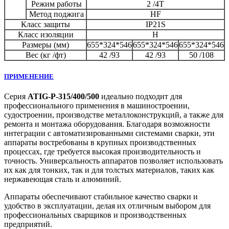
Режим работы
2 /4T
Метод поджига
HF
Класс защиты
IP21S
Класс изоляции
H
Размеры (мм)
655*324*546
655*324*546
655*324*546
Вес (кг /фт)
42 /93
42 /93
50 /108
ПРИМЕНЕНИЕ
Серия
ATIG-P-315/400/500
идеально подходит для
профессионального применения в машиностроении,
судостроении, производстве металлоконструкций, а также для
ремонта и монтажа оборудования. Благодаря возможности
интеграции с автоматизированными системами сварки, эти
аппараты востребованы в крупных производственных
процессах, где требуется высокая производительность и
точность. Универсальность аппаратов позволяет использовать
их как для тонких, так и для толстых материалов, таких как
нержавеющая сталь и алюминий.
Аппараты обеспечивают стабильное качество сварки и
удобство в эксплуатации, делая их отличным выбором для
профессиональных сварщиков и производственных
предприятий.