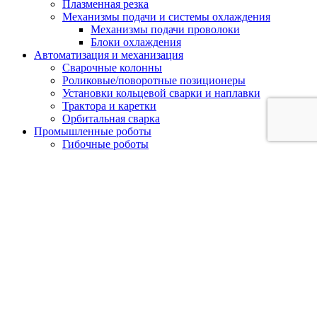
Плазменная резка
Механизмы подачи и системы охлаждения
Механизмы подачи проволоки
Блоки охлаждения
Автоматизация и механизация
Сварочные колонны
Роликовые/поворотные позиционеры
Установки кольцевой сварки и наплавки
Трактора и каретки
Орбитальная сварка
Промышленные роботы
Гибочные роботы
Роботы для паллетирования
Сварочные роботы
Услуги
Контакты
+7 (800) 555 32 04
info@aotaielectric.ru
121170, г. Москва, ул. Неверовского,
дом №9, офис 514/2
Перезвоните мне
Напишите нам здесь