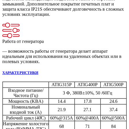
замыканий. Дополнительное покрытие печатных плат и
защита класса IP21S обеспечивают долговечность в сложных
условиях эксплуатации.
Работа от генератора
— возможность работы от генератора делает аппарат
идеальным для использования на удаленных объектах или в
полевых условиях.
ХАРАКТЕРИСТИКИ
ATIG315P
ATIG400P
ATIG500P
Входное питание/
3 Ф, 380В±10%, 50 /60Гц
Частота (Гц)
Мощность (KВA)
14.4
17.8
24.6
Номинальный
21.9
27.1
37.4
входной ток (A)
Рабочий цикл (40̊C)
60%@315A
60%@400A
60%@500A
Напряжение холостого
68
71
84
хода (В)(MMA /TIG)