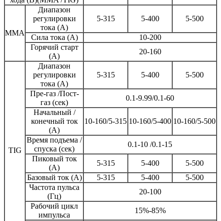
Диапазон
регулировки
5-315
5-400
5-500
тока (A)
MMA
Сила тока (A)
10-200
Горячий старт
20-160
(A)
Диапазон
регулировки
5-315
5-400
5-500
тока (A)
Пре-газ /Пост-
0.1-9.99/0.1-60
газ (сек)
Начальный /
конечный ток
10-160/5-315
10-160/5-400
10-160/5-500
(A)
Время подъема /
0.1-10 /0.1-15
спуска (сек)
TIG
Пиковый ток
5-315
5-400
5-500
(A)
Базовый ток (A)
5-315
5-400
5-500
Частота пульса
20-100
(Гц)
Рабочий цикл
15%-85%
импульса