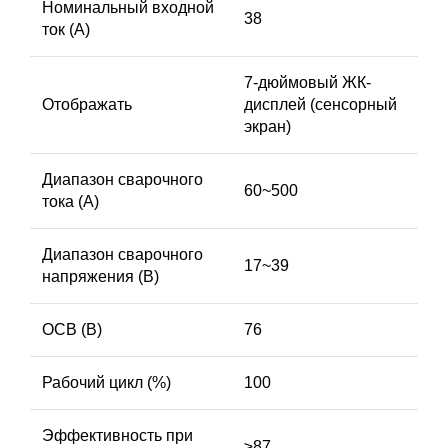
Номинальный входной
38
ток (А)
7-дюймовый ЖК-
Отображать
дисплей (сенсорный
экран)
Диапазон сварочного
60~500
тока (А)
Диапазон сварочного
17~39
напряжения (В)
ОСВ (В)
76
Рабочий цикл (%)
100
Эффективность при
≥87