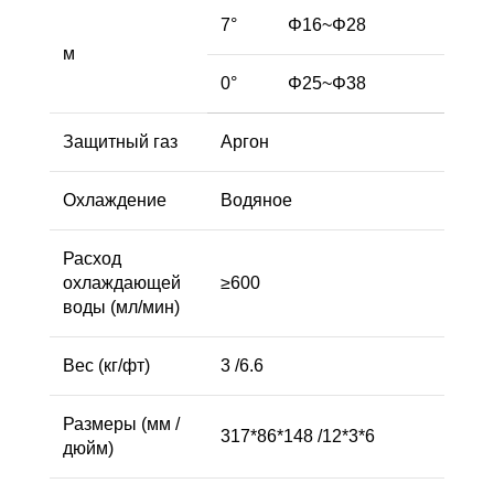
7°
Φ16~Φ28
м
0°
Φ25~Φ38
Защитный газ
Аргон
Охлаждение
Водяное
Расход
охлаждающей
≥600
воды (мл/мин)
Вес (кг/фт)
3 /6.6
Размеры (мм /
317*86*148 /12*3*6
дюйм)