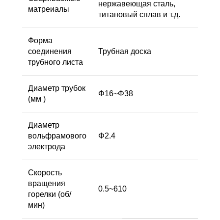
нержавеющая сталь,
матреиалы
титановый сплав и т.д.
Форма
соединения
Трубная доска
трубного листа
Диаметр трубок
Φ16~Φ38
(мм )
Диаметр
вольфрамового
Φ2.4
электрода
Скорость
вращения
0.5~610
горелки (об/
мин)