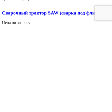
Сварочный трактор SAW (сварка под флюсом)
Цена по запросу
Система сварки WTS60II-M
Цена по запросу
Стандарная серия HGK
Цена по запросу
Комплексные решения для сварки и резки
Поставка, пуско-наладка, техподдержка и сервис, обучение
персонала, гарантийное и постгарантийное обслуживание