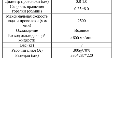
Диаметр проволоки (мм)
0.8-1.0
Скорость вращения
0.35~6.0
горелки (об/мин)
Максимальная скорость
подачи проволоки (мм/
2500
мин)
Охлаждение
Водяное
Расход охлаждающей
≥600 мл/мин
жидкости
Вес (кг)
7
Рабочий цикл (А)
300@70%
Размеры (мм)
386*287*220