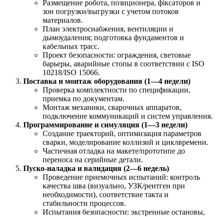
Размещение робота, позиционера, фіксаторов и
зон погрузки/выгрузки с учетом потоков
материалов.
План электроснабжения, вентиляции и
дымоудаления; подготовка фундаментов и
кабельных трасс.
Проект безопасности: ограждения, световые
барьеры, аварийные стопы в соответствии с ISO
10218/ISO 15066.
Поставка и монтаж оборудования (1—4 недели)
Проверка комплектности по спецификации,
приемка по документам.
Монтаж механики, сварочных аппаратов,
подключение коммуникаций и систем управления.
Программирование и симуляция (1—3 недели)
Создание траекторий, оптимизация параметров
сварки, моделирование коллизий и циклвремени.
Частичная отладка на макете/прототипе до
переноса на серийные детали.
Пуско-наладка и валидация (2—6 недель)
Проведение приемочных испытаний: контроль
качества шва (визуально, УЗК/рентген при
необходимости), соответствие такта и
стабильности процессов.
Испытания безопасности: экстренные остановы,