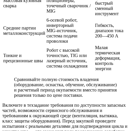
Массовая кузовная
позиционеры,
быстрый
сварка
точечный сварочник /
сменный
MIG
инструмент
6‑осевой робот,
инверторный
Гибкость,
Средние партии
MIG‑источник,
диапазон тока
металлоконструкций
система подачи
200—450 А
проволоки
Малая
Робот с высокой
термическая
Тонкие и
точностью, TIG или
деформация,
прецизионные швы
лазерный источник,
контроль
система охлаждения
энергии
Сравнивайте полную стоимость владения
(оборудование, оснастка, обучение, обслуживание)
и расчетный период окупаемости вместо принятия
решения только по цене поставки.
Включите в техзадание требования по доступности запасных
частей, возможности сервисного обслуживания и
требованиям к окружающей среде (вентиляция, вытяжка,
класс защиты оборудования). Перед закупкой проведите
испытания с реальными деталями для подтверждения цикла и