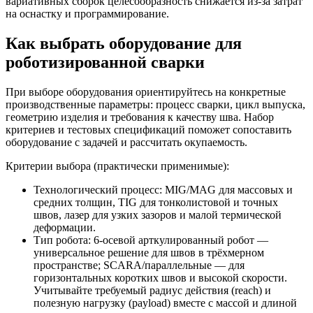
вариативных сборок целесообразность снижается из‑за затрат
на оснастку и программирование.
Как выбрать оборудование для
роботизированной сварки
При выборе оборудования ориентируйтесь на конкретные
производственные параметры: процесс сварки, цикл выпуска,
геометрию изделия и требования к качеству шва. Набор
критериев и тестовых спецификаций поможет сопоставить
оборудование с задачей и рассчитать окупаемость.
Критерии выбора (практически применимые):
Технологический процесс: MIG/MAG для массовых и
средних толщин, TIG для тонколистовой и точных
швов, лазер для узких зазоров и малой термической
деформации.
Тип робота: 6‑осевой арткулированный робот —
универсальное решение для швов в трёхмерном
пространстве; SCARA/параллельные — для
горизонтальных коротких швов и высокой скорости.
Учитывайте требуемый радиус действия (reach) и
полезную нагрузку (payload) вместе с массой и длиной