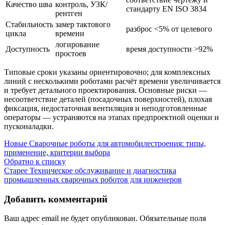
Качество шва
контроль, УЗК/
стандарту EN ISO 3834
рентген
Стабильность
замер тактового
разброс <5% от целевого
цикла
времени
логирование
Доступность
время доступности >92%
простоев
Типовые сроки указаны ориентировочно; для комплексных
линий с несколькими роботами расчёт времени увеличивается
и требует детального проектирования. Основные риски —
несоответствие деталей (посадочных поверхностей), плохая
фиксация, недостаточная вентиляция и неподготовленные
операторы — устраняются на этапах предпроектной оценки и
пусконаладки.
Новые
Сварочные роботы для автомобилестроения: типы,
применение, критерии выбора
Обратно к списку
Старее
Техническое обслуживание и диагностика
промышленных сварочных роботов для инженеров
Добавить комментарий
Ваш адрес email не будет опубликован.
Обязательные поля