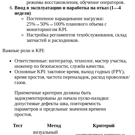
режимы восстановления, обучение операторов.
Ввод в эксплуатацию и наработка на отказ (1—4
недели)
Постепенное наращивание нагрузки:
25%→50%→100% планового объема с
мониторингом KPI.
Настройка регламентов техобслуживания, склад
запчастей и расходников.
Важные роли и KPI:
Ответственные: интегратор, технолог, мастер участка,
инженер по безопасности, служба качества.
Основные KPI: тактовое время, выход годных (FPY),
время простоя, частота переналадок, расход проволоки/
газов.
Приемочные критерии должны быть
задокументированы до начала пуско-наладки:
допустимые дефекты шва, повторяемость
параметров и предельные значения времени
простоя.
Тест
Метод
Критерий
визуальный
соответствие чертежу и