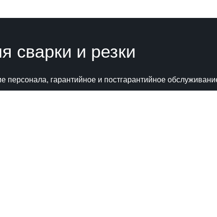
 сварки и резки
ние персонала, гарантийное и постгарантийное обслуживани
Катал
) 555 32 04
) 120 01 68
Сварочн
taielectric.ru
Автомат
 г. Москва, ул. Неверовского, дом №9,
Промыш
14/2