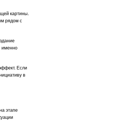
бщей картины.
ям рядом с
оздание
о именно
эффект. Если
инициативу в
на этапе
куации