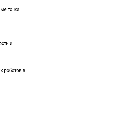
ные точки
ости и
х роботов в