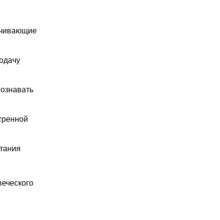
ичивающие
одачу
познавать
тренной
итания
веческого