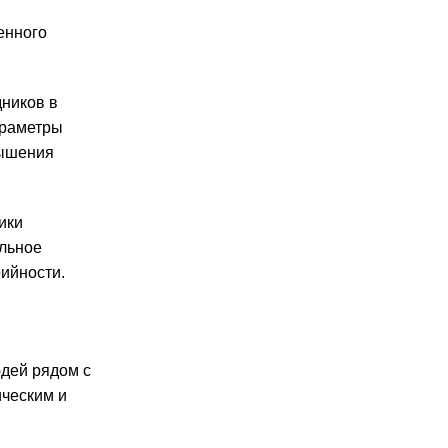
енного
дников в
араметры
вышения
ики
альное
ийности.
юдей рядом с
ическим и