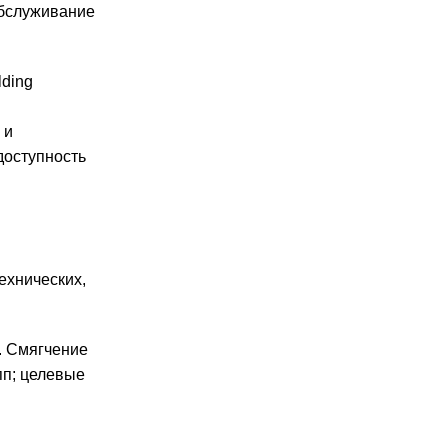
обслуживание
lding
 и
доступность
ехнических,
. Смягчение
пп; целевые