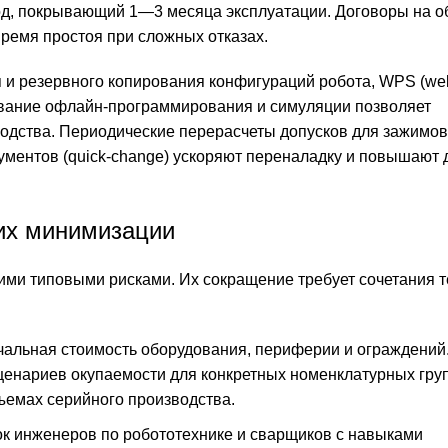
иод, покрывающий 1—3 месяца эксплуатации. Договоры на 
ремя простоя при сложных отказах.
 и резервного копирования конфигураций робота, WPS (we
ьзование офлайн‑программирования и симуляции позволяет
одства. Периодические перерасчеты допусков для зажимов
ументов (quick‑change) ускоряют переналадку и повышают 
 их минимизации
ми типовыми рисками. Их сокращение требует сочетания т
чальная стоимость оборудования, периферии и ограждений
сценариев окупаемости для конкретных номенклатурных гру
ъемах серийного производства.
к инженеров по робототехнике и сварщиков с навыками