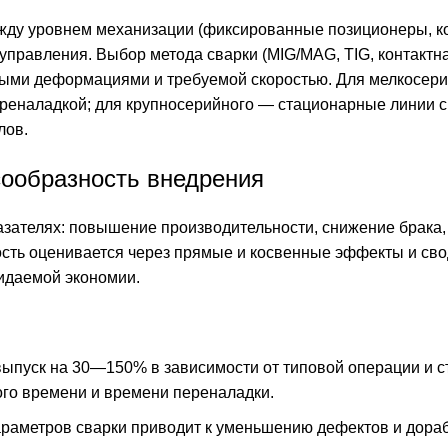
жду уровнем механизации (фиксированные позиционеры, к
управления. Выбор метода сварки (MIG/MAG, TIG, контактна
мыми деформациями и требуемой скоростью. Для мелкосер
ереналадкой; для крупносерийного — стационарные линии 
лов.
ообразность внедрения
зателях: повышение производительности, снижение брака,
сть оценивается через прямые и косвенные эффекты и сво
идаемой экономии.
выпуск на 30—150% в зависимости от типовой операции и с
го времени и времени переналадки.
араметров сварки приводит к уменьшению дефектов и дораб