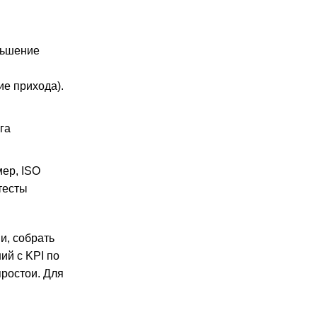
ньшение
ие прихода).
га
ер, ISO
тесты
и, собрать
ий с KPI по
ростои. Для