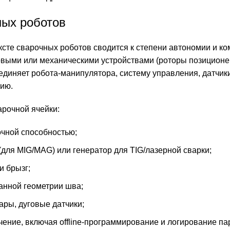
ных роботов
сте сварочных роботов сводится к степени автономии и ко
овыми или механическими устройствами (роторы позиционе
ъединяет робота-манипулятора, систему управления, датчик
нию.
рочной ячейки:
очной способностью;
(для MIG/MAG) или генератор для TIG/лазерной сварки;
и брызг;
анной геометрии шва;
ары, дуговые датчики;
ение, включая offline-программирование и логирование па