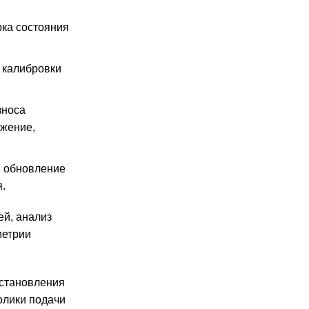
рка состояния
 калибровки
зноса
яжение,
, обновление
.
ей, анализ
метрии
сстановления
олики подачи