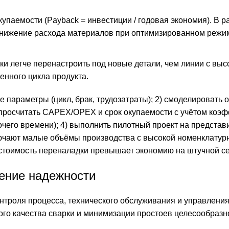
упаемости (Payback = инвестиции / годовая экономия). В р
снижение расхода материалов при оптимизированном режим
и легче перенастроить под новые детали, чем линии с выс
енного цикла продукта.
е параметры (цикл, брак, трудозатраты); 2) смоделировать
 просчитать CAPEX/OPEX и срок окупаемости с учётом коэ
его времени); 4) выполнить пилотный проект на представ
лючают малые объёмы производства с высокой номенклатур
е стоимость переналадки превышает экономию на штучной с
ение надежности
нтроля процесса, технического обслуживания и управлени
го качества сварки и минимизации простоев целесообразн