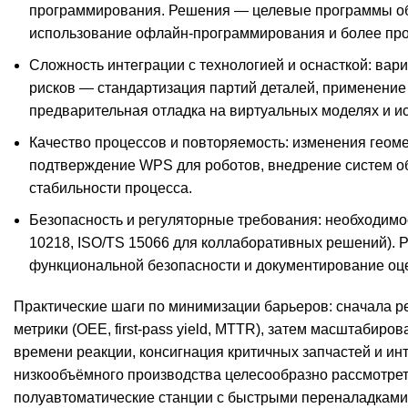
программирования. Решения — целевые программы обу
использование офлайн‑программирования и более про
Сложность интеграции с технологией и оснасткой: вар
рисков — стандартизация партий деталей, применение
предварительная отладка на виртуальных моделях и ис
Качество процессов и повторяемость: изменения геом
подтверждение WPS для роботов, внедрение систем об
стабильности процесса.
Безопасность и регуляторные требования: необходимос
10218, ISO/TS 15066 для коллаборативных решений). 
функциональной безопасности и документирование оце
Практические шаги по минимизации барьеров: сначала р
метрики (OEE, first‑pass yield, MTTR), затем масштабир
времени реакции, консигнация критичных запчастей и и
низкообъёмного производства целесообразно рассмотре
полуавтоматические станции с быстрыми переналадками