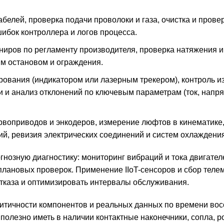
белей, проверка подачи проволоки и газа, очистка и прове
шибок контроллера и логов процесса.
иров по регламенту производителя, проверка натяжения и
ым остановом и ограждения.
ования (индикатором или лазерным трекером), контроль и
и и анализ отклонений по ключевым параметрам (ток, напр
рвоприводов и энкодеров, измерение люфтов в кинематике
й, ревизия электрических соединений и систем охлаждения
нозную диагностику: мониторинг вибраций и тока двигател
плановых проверок. Применение IIoT-сенсоров и сбор теле
тказа и оптимизировать интервалы обслуживания.
ритичности компонентов и реальных данных по времени во
 полезно иметь в наличии контактные наконечники, сопла, р