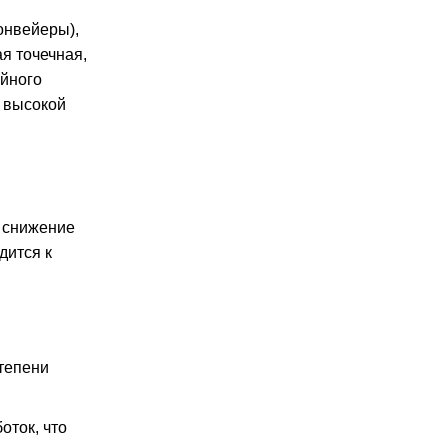
онвейеры),
я точечная,
ийного
с высокой
 снижение
дится к
тепени
оток, что