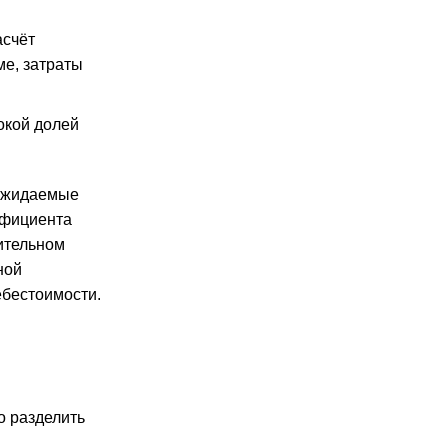
асчёт
е, затраты
окой долей
 ожидаемые
ффициента
ительном
ной
ебестоимости.
я
о разделить